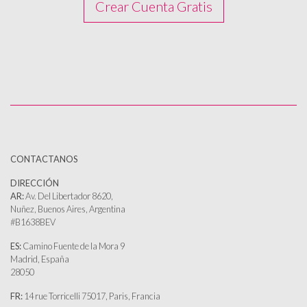
Crear Cuenta Gratis
CONTACTANOS
DIRECCIÓN
AR:
Av. Del Libertador 8620,
Nuñez, Buenos Aires, Argentina
#B1638BEV
ES:
Camino Fuente de la Mora 9
Madrid, España
28050
FR:
14 rue Torricelli 75017, Paris, Francia