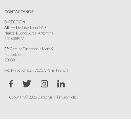
CONTACTANOS
DIRECCIÓN
AR:
Av. Del Libertador 8620,
Nuñez, Buenos Aires, Argentina
#B1638BEV
ES:
Camino Fuente de la Mora 9
Madrid, España
28050
FR:
14 rue Torricelli 75017, Paris, Francia
Copyright © 2026 Datacrush -
Privacy Policy